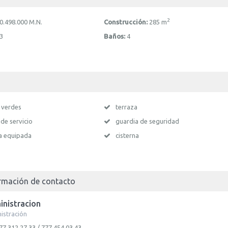
2
0.498.000
M.N.
Construcción:
285 m
3
Baños:
4
 verdes
terraza
 de servicio
guardia de seguridad
a equipada
cisterna
rmación de contacto
nistracion
istración
77 312 27 33 / 777 454 03 43