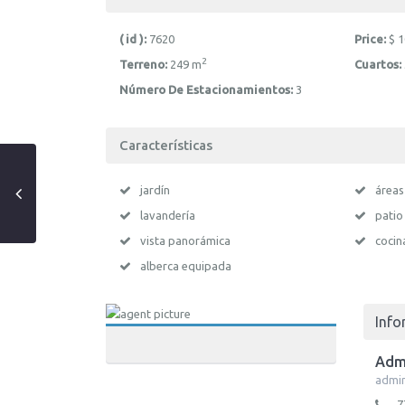
( id ):
7620
Price:
$ 1
2
Terreno:
249 m
Cuartos:
Número De Estacionamientos:
3
Características
jardín
áreas
lavandería
patio
vista panorámica
cocin
alberca equipada
Info
Admi
admin
7