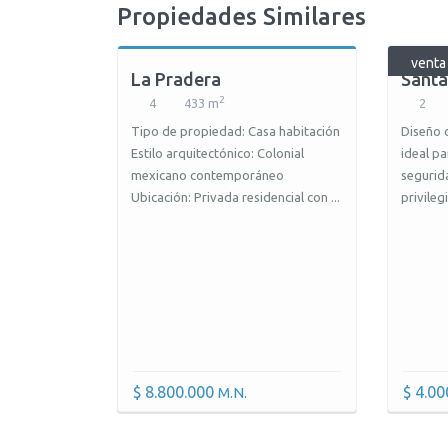
Propiedades Similares
venta
La Pradera
Santa
2
4
433 m
2
Tipo de propiedad: Casa habitación
Diseño
Estilo arquitectónico: Colonial
ideal p
mexicano contemporáneo
segurid
Ubicación: Privada residencial con ...
privilegi
$ 8.800.000
$ 4.0
M.N.