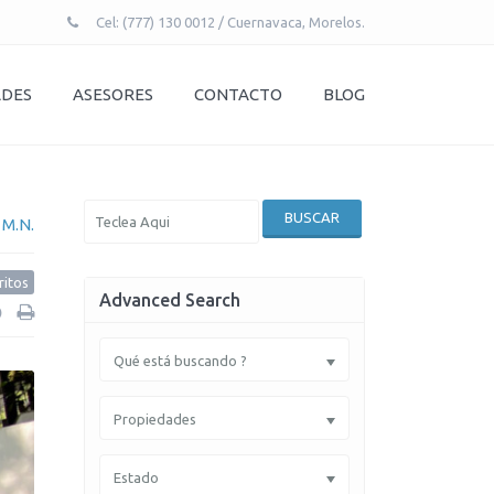
Cel: (777) 130 0012 / Cuernavaca, Morelos.
ADES
ASESORES
CONTACTO
BLOG
0
BUSCAR
M.N.
ritos
Advanced Search
Qué está buscando ?
Propiedades
Estado