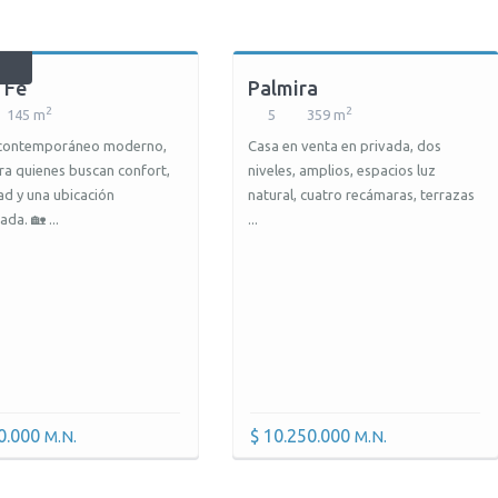
 Fe
Palmira
2
2
145 m
5
359 m
 contemporáneo moderno,
Casa en venta en privada, dos
ara quienes buscan confort,
niveles, amplios, espacios luz
ad y una ubicación
natural, cuatro recámaras, terrazas
ada. 🏡 ...
...
00.000
$ 10.250.000
M.N.
M.N.