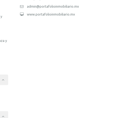
admin@portafolioinmobiliario.mx
www.portafolioinmobiliario.mx
 y
aza y