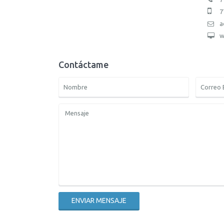
7
a
w
Contáctame